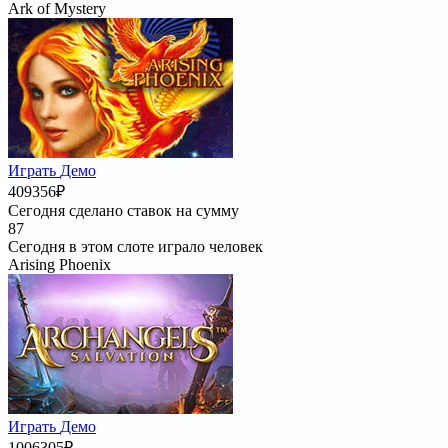
Ark of Mystery
Играть
Демо
409356₽
Сегодня сделано ставок на сумму
87
Сегодня в этом слоте играло человек
Arising Phoenix
Играть
Демо
1006305₽