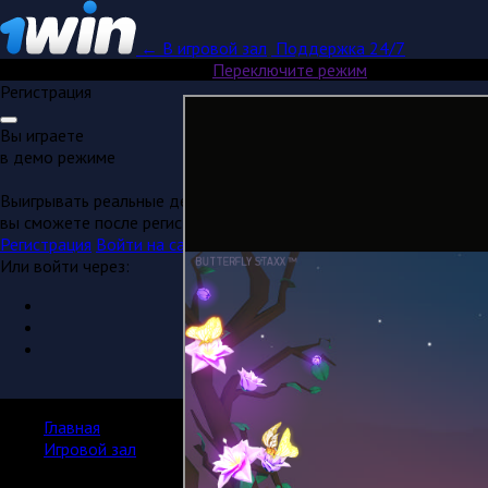
← В игровой зал
Поддержка 24/7
Вы играете в демо-режиме.
Переключите режим
и выигрывайте 
Регистрация
Вы играете
в демо режиме
Выигрывать реальные деньги
вы сможете после регистрации.
Регистрация
Войти на сайт
Или войти через:
Главная
Игровой зал
Butterfly Staxx