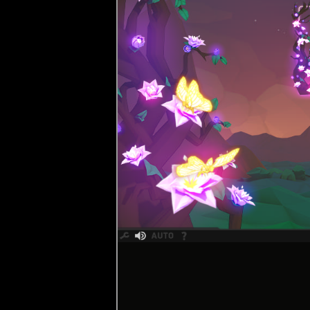
Butterfly Staxx