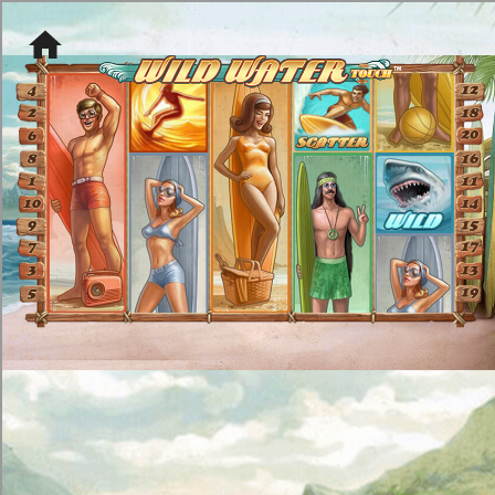
[object HTMLMetaElement]
пополнить счет