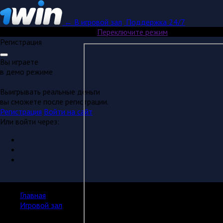
← В игровой зал
Поддержка 24/7
Вы играете в демо-режиме.
Переключите режим
и выигрывайте 
Регистрация
Вы играете
в демо режиме
Выигрывать реальные деньги
вы сможете после регистрации.
Регистрация
Войти на сайт
Или войти через:
Главная
Игровой зал
Jackpot Builders