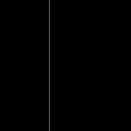
Jackpot Builders