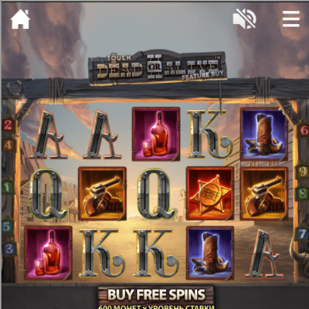
[object HTMLMetaElement]
пополнить счет