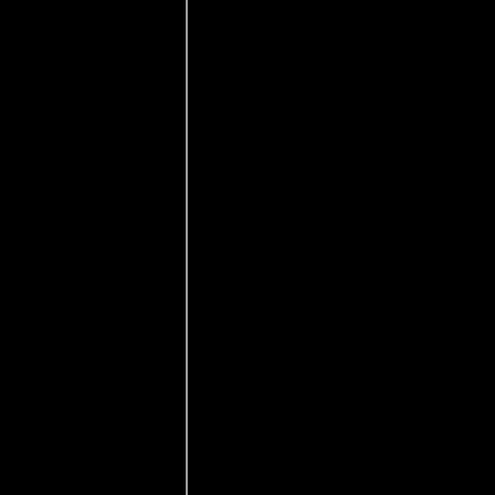
the Phantom of the Opera