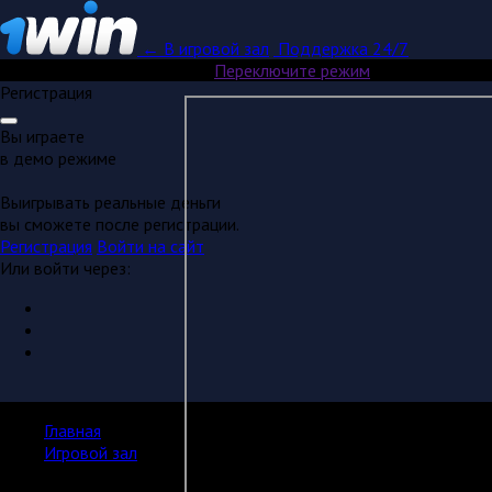
← В игровой зал
Поддержка 24/7
Вы играете в демо-режиме.
Переключите режим
и выигрывайте 
Регистрация
Вы играете
в демо режиме
Выигрывать реальные деньги
вы сможете после регистрации.
Регистрация
Войти на сайт
Или войти через:
Главная
Игровой зал
the Phantom of the Opera