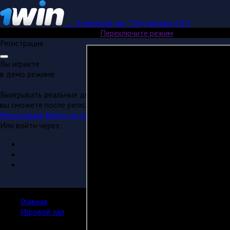
← В игровой зал
Поддержка 24/7
Вы играете в демо-режиме.
Переключите режим
и выигрывайте 
Регистрация
Вы играете
в демо режиме
Выигрывать реальные деньги
вы сможете после регистрации.
Регистрация
Войти на сайт
Или войти через:
Главная
Игровой зал
Rock Climber