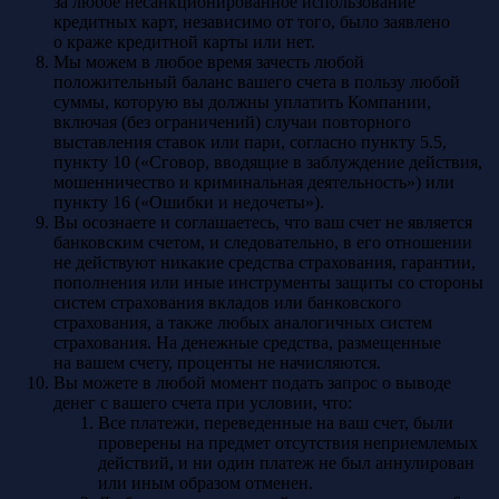
за любое несанкционированное использование
кредитных карт, независимо от того, было заявлено
о краже кредитной карты или нет.
Мы можем в любое время зачесть любой
положительный баланс вашего счета в пользу любой
суммы, которую вы должны уплатить Компании,
включая (без ограничений) случаи повторного
выставления ставок или пари, согласно пункту 5.5,
пункту 10 («Сговор, вводящие в заблуждение действия,
мошенничество и криминальная деятельность») или
пункту 16 («Ошибки и недочеты»).
Вы осознаете и соглашаетесь, что ваш счет не является
банковским счетом, и следовательно, в его отношении
не действуют никакие средства страхования, гарантии,
пополнения или иные инструменты защиты со стороны
систем страхования вкладов или банковского
страхования, а также любых аналогичных систем
страхования. На денежные средства, размещенные
на вашем счету, проценты не начисляются.
Вы можете в любой момент подать запрос о выводе
денег с вашего счета при условии, что:
Все платежи, переведенные на ваш счет, были
проверены на предмет отсутствия неприемлемых
действий, и ни один платеж не был аннулирован
или иным образом отменен.