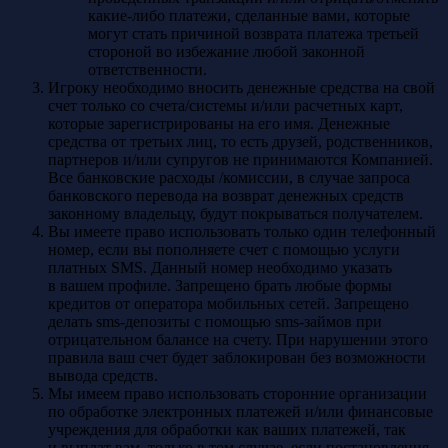
какие-либо платежи, сделанные вами, которые
могут стать причиной возврата платежа третьей
стороной во избежание любой законной
ответственности.
Игроку необходимо вносить денежные средства на свой
счет только со счета/системы и/или расчетных карт,
которые зарегистрированы на его имя. Денежные
средства от третьих лиц, то есть друзей, родственников,
партнеров и/или супругов не принимаются Компанией.
Все банковские расходы /комиссии, в случае запроса
банковского перевода на возврат денежных средств
законному владельцу, будут покрываться получателем.
Вы имеете право использовать только один телефонный
номер, если вы пополняете счет с помощью услуги
платных SMS. Данный номер необходимо указать
в вашем профиле. Запрещено брать любые формы
кредитов от оператора мобильных сетей. Запрещено
делать sms-депозиты с помощью sms-займов при
отрицательном балансе на счету. При нарушении этого
правила ваш счет будет заблокирован без возможности
вывода средств.
Мы имеем право использовать сторонние организации
по обработке электронных платежей и/или финансовые
учреждения для обработки как ваших платежей, так
и выплат вам, только в том случае, если постановления