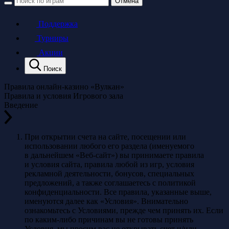
Отмена
Поддержка
Турниры
Акции
Поиск
Правила онлайн-казино «Вулкан»
Правила и условия Игрового зала
Введение
При открытии счета на сайте, посещении или
использовании любого его раздела (именуемого
в дальнейшем «Веб-сайт») вы принимаете правила
и условия сайта, правила любой из игр, условия
рекламной деятельности, бонусов, специальных
предложений, а также соглашаетесь с политикой
конфиденциальности. Все правила, указанные выше,
именуются далее как «Условия». Внимательно
ознакомьтесь с Условиями, прежде чем принять их. Если
по каким-либо причинам вы не готовы принять
Условия, мы просим вас не открывать счет и/или