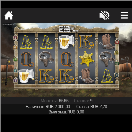
[object HTMLMetaElement]
пополнить счет