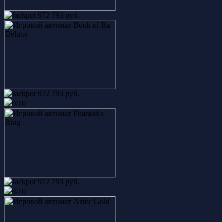
972 793 руб.
972 793 руб.
0/10
osobist
King of Cards
user_632011
75 200 руб.
Европейская рулетка
Папочка
12 600 руб.
972 793 руб.
Book of Ra
0/10
user_1190264
6 500 руб.
Cleopatra