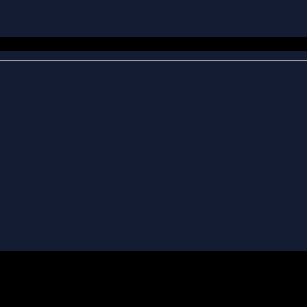
реальные деньги.