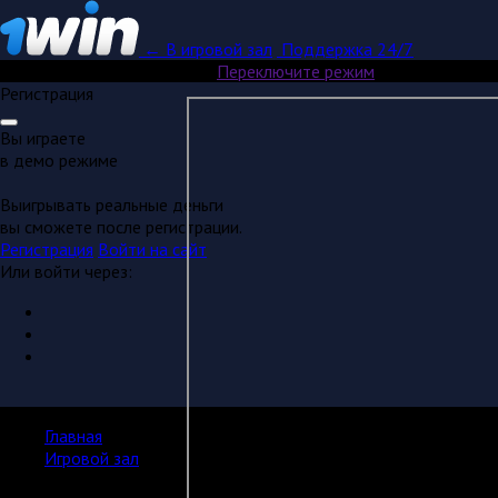
← В игровой зал
Поддержка 24/7
Вы играете в демо-режиме.
Переключите режим
и выигрывайте 
Регистрация
Вы играете
в демо режиме
Выигрывать реальные деньги
вы сможете после регистрации.
Регистрация
Войти на сайт
Или войти через:
Главная
Игровой зал
Fruit Strike Extra 6